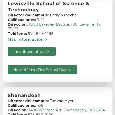
Lewisville School of Science &
Technology
Director del campus:
Emily Virnoche
Calificaciones:
7–12
Dirección:
1800 Lakeway Dr., Ste. 100, Lewiville, TX
75057
Teléfono:
972-829-4492
Más información
Inscríbase ahora
Now offering Flex School Days
Shenandoah
Director del campus:
Tamera Myers
Calificaciones:
K-8
Dirección:
1488 Wellman Rd., Shenandoah, TX 77384
Teléfono:
936-890-0100